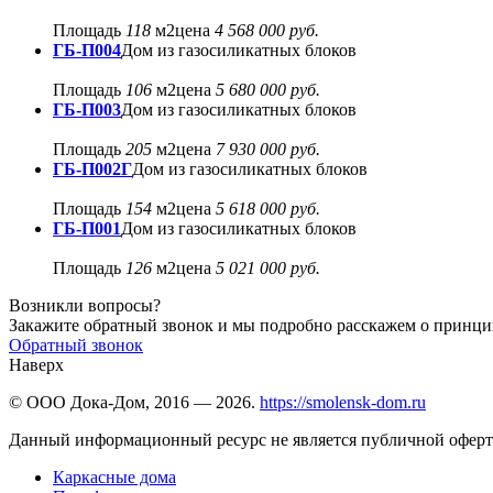
Площадь
118
м2
цена
4 568 000 руб.
ГБ-П004
Дом из газосиликатных блоков
Площадь
106
м2
цена
5 680 000 руб.
ГБ-П003
Дом из газосиликатных блоков
Площадь
205
м2
цена
7 930 000 руб.
ГБ-П002Г
Дом из газосиликатных блоков
Площадь
154
м2
цена
5 618 000 руб.
ГБ-П001
Дом из газосиликатных блоков
Площадь
126
м2
цена
5 021 000 руб.
Возникли вопросы?
Закажите обратный звонок и мы подробно расскажем о принци
Обратный звонок
Наверх
© ООО Дока-Дом, 2016 — 2026.
https://smolensk-dom.ru
Данный информационный ресурс не является публичной оферт
Каркасные дома