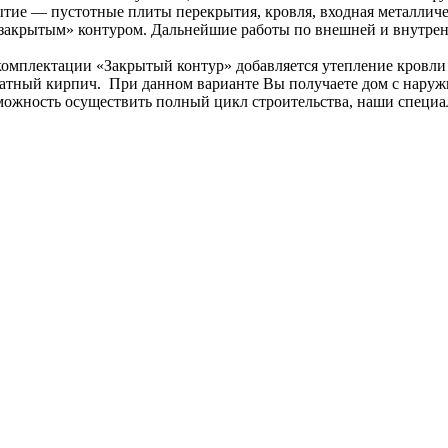
ытие — пустотные плиты перекрытия, кровля, входная металличес
«закрытым» контуром. Дальнейшие работы по внешней и внутрен
комплектации «Закрытый контур» добавляется утепление кровл
тный кирпич. При данном варианте Вы получаете дом с наружно
озможность осуществить полный цикл строительства, наши специ