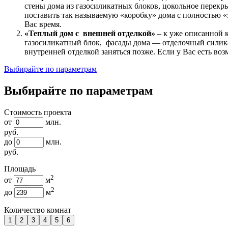
стены дома из газосиликатных блоков, цокольное перекр
поставить так называемую «коробку» дома с полностью 
Вас время.
«Теплый дом с внешней отделкой»
– к уже описанной 
газосиликатный блок, фасады дома — отделочный силика
внутренней отделкой заняться позже. Если у Вас есть в
Выбирайте по параметрам
Выбирайте по параметрам
Стоимость проекта
от
млн.
руб.
до
млн.
руб.
Площадь
2
от
м
2
до
м
Количество комнат
1
2
3
4
5
6