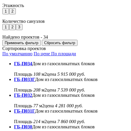
Этажность
1
2
Количество санузлов
1
2
3
Найдено проектов -
34
Применить фильтр
Сбросить фильтр
Сортировка проектов
По умолчанию
По цене
По площади
ГБ-П034
Дом из газосиликатных блоков
Площадь
108
м2
цена
5 915 000 руб.
ГБ-П033Г
Дом из газосиликатных блоков
Площадь
208
м2
цена
7 539 000 руб.
ГБ-П032
Дом из газосиликатных блоков
Площадь
77
м2
цена
4 281 000 руб.
ГБ-П031Г
Дом из газосиликатных блоков
Площадь
214
м2
цена
7 860 000 руб.
ГБ-П030
Дом из газосиликатных блоков